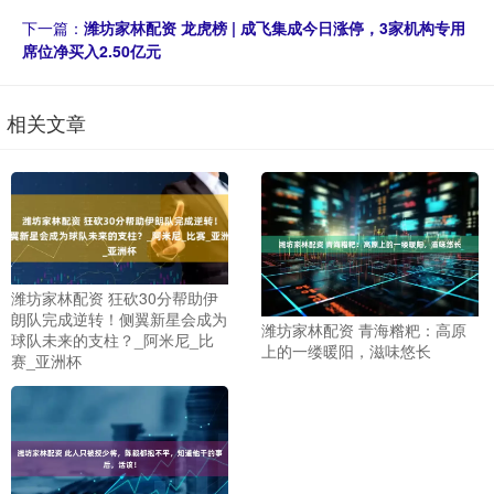
下一篇：
潍坊家林配资 龙虎榜 | 成飞集成今日涨停，3家机构专用
席位净买入2.50亿元
相关文章
潍坊家林配资 狂砍30分帮助伊
朗队完成逆转！侧翼新星会成为
潍坊家林配资 青海糌粑：高原
球队未来的支柱？_阿米尼_比
上的一缕暖阳，滋味悠长
赛_亚洲杯