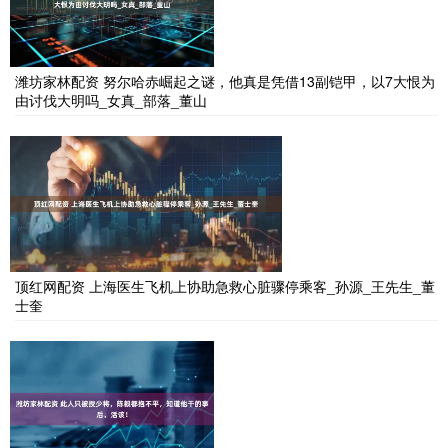
潍坊家林配资 努尔哈赤崛起之谜，他真是凭借13副铠甲，以7大恨为
由讨伐大明吗_女真_部落_董山
顶红网配资 上海医生飞机上协助急救心脏骤停乘客_孙源_王先生_董
士奎