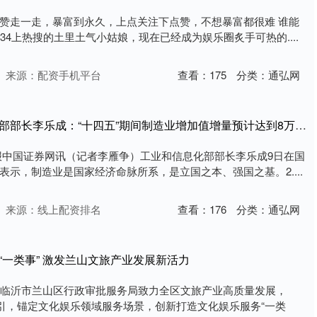
赞走一走，暴富到永久，上点关注下点赞，不想暴富都很难 谁能
34上热搜的土里土气小姑娘，现在已经成为娱乐圈炙手可热的....
来源：配资手机平台
查看：
175
分类：
通弘网
维嘉配资 工业和信息化部部长李乐成：“十四五”期间制造业增加值增量预计达到8万亿元
报中国证券网讯（记者李雁争）工业和信息化部部长李乐成9日在国
示，制造业是国家经济命脉所系，是立国之本、强国之基。2....
来源：线上配资排名
查看：
176
分类：
通弘网
“一类事” 激发兰山文旅产业发展新活力
，临沂市兰山区行政审批服务局致力全区文旅产业高质量发展，
牵引，锚定文化娱乐领域服务场景，创新打造文化娱乐服务“一类