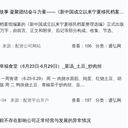
维嘉配资 讲好宁夏移民故事 凝聚团结奋斗力量——《新中国成立以来宁夏移民档案整理选编》出版发行_历史_发展_安置
档案馆编纂的《新中国成立以来宁夏移民档案整理选编》正式出版
5万字，由前言、正文和附录、后记等部分构成。收集、节选、
来源：配资公司网站
查看：
106
分类：
通弘网
福食堂（6月23日-6月29日）_菜汤_土豆_炒肉丝
周食谱 （6.23-6.29） 周 一 肉烧水面筋、炖蛋、红烧土豆、胡
 周 二 鸭块烧土豆、青椒茶干炒肉丝、韭....
-04
来源：配资平台开户
查看：
197
分类：
通弘网
目前不存在影响公司正常经营与发展的异常情况