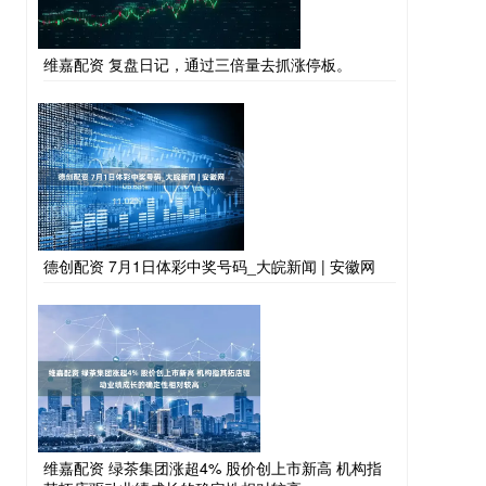
维嘉配资 复盘日记，通过三倍量去抓涨停板。
德创配资 7月1日体彩中奖号码_大皖新闻 | 安徽网
维嘉配资 绿茶集团涨超4% 股价创上市新高 机构指