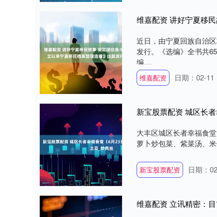
近日，由宁夏回族自治区
发行。《选编》全书共6
编....
日期：02-11
维嘉配资
新宝股票配资 城区长者幸
大丰区城区长者幸福食堂 一
萝卜炒包菜、紫菜汤、米饭
日期：02
新宝股票配资
维嘉配资 立讯精密：