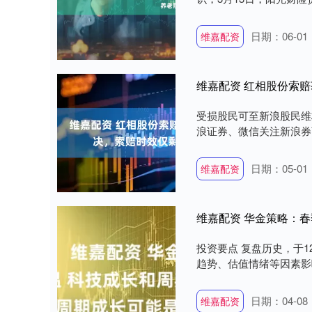
日期：06-01
维嘉配资
维嘉配资 红相股份索
受损股民可至新浪股民维权平台登记
浪证券、微信关注新浪券商
日期：05-01
维嘉配资
维嘉配资 华金策略：
投资要点 复盘历史，于
趋势、估值情绪等因素影响
日期：04-08
维嘉配资