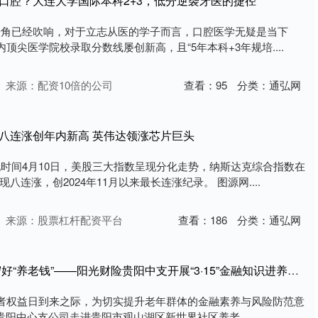
口腔？大连大学国际本科2+3，低分逆袭牙医的捷径
的号角已经吹响，对于立志从医的学子而言，口腔医学无疑是当下
内顶尖医学院校录取分数线屡创新高，且“5年本科+3年规培....
来源：配资10倍的公司
查看：
95
分类：
通弘网
数八连涨创年内新高 英伟达领涨芯片巨头
地时间4月10日，美股三大指数呈现分化走势，纳斯达克综合指数在
连涨，创2024年11月以来最长连涨纪录。 图源网....
来源：股票杠杆配资平台
查看：
186
分类：
通弘网
维嘉配资 护航银发族 守好“养老钱”——阳光财险贵阳中支开展“3·15”金融知识进养老院活动
国际消费者权益日到来之际，为切实提升老年群体的金融素养与风险防范意
贵阳中心支公司走进贵阳市观山湖区新世界社区养老....