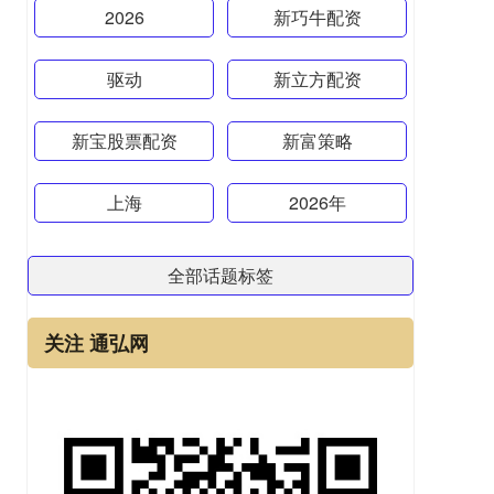
2026
新巧牛配资
驱动
新立方配资
新宝股票配资
新富策略
上海
2026年
全部话题标签
关注 通弘网