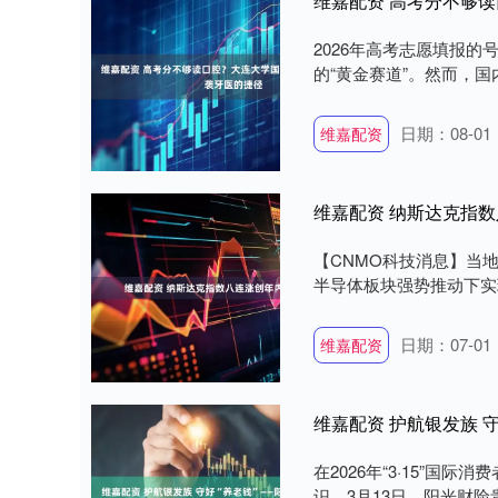
维嘉配资 高考分不够读
2026年高考志愿填报
的“黄金赛道”。然而，国
日期：08-01
维嘉配资
维嘉配资 纳斯达克指
【CNMO科技消息】当
半导体板块强势推动下实现八
日期：07-01
维嘉配资
在2026年“3·15”
识，3月13日，阳光财险