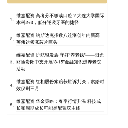
维嘉配资 高考分不够读口腔？大连大学国际
1、
本科2+3，低分逆袭牙医的捷径
维嘉配资 纳斯达克指数八连涨创年内新高
2、
英伟达领涨芯片巨头
维嘉配资 护航银发族 守好“养老钱”——阳光
财险贵阳中支开展“3·15”金融知识进养老院
3、
活动
维嘉配资 红相股份索赔获胜诉判决，索赔时
4、
效仅剩三月
维嘉配资 华金策略：春季行情升温 科技成
5、
长和周期成长可能是配置双主线