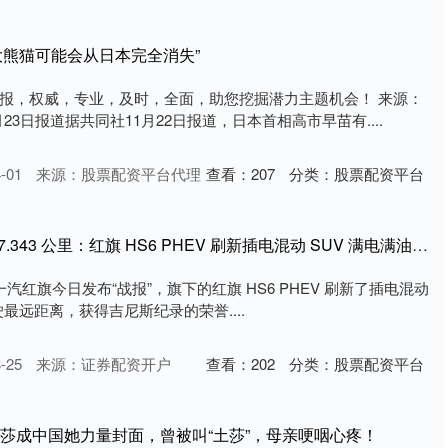
大熊猫可能会从日本完全消失”
报，权威，专业，及时，全面，助您挖掘潜力主题机会！ 来源：
23日报道据共同社11月22日报道，日本首相高市早苗有....
-01
来源：股票配资平台代理
查看：
207
分类：
股票配资平台
文商期货配资 横跨 2327.343 公里：红旗 HS6 PHEV 刷新插电混动 SUV 满电满油零补能吉尼斯纪录
息，一汽红旗今日发布“战报”，旗下的红旗 HS6 PHEV 刷新了插电混动
驶最远距离，获得吉尼斯纪录的荣誉....
-25
来源：证券配资开户
查看：
202
分类：
股票配资平台
颖莎成中国她力量封面，曾被叫“土莎”，母亲哽咽心疼！