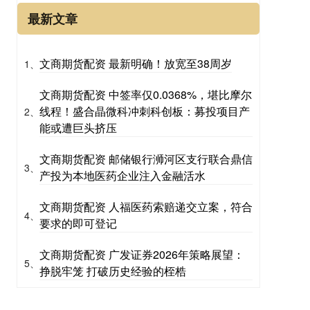
最新文章
文商期货配资 最新明确！放宽至38周岁
1、
文商期货配资 中签率仅0.0368%，堪比摩尔
线程！盛合晶微科冲刺科创板：募投项目产
2、
能或遭巨头挤压
文商期货配资 邮储银行浉河区支行联合鼎信
3、
产投为本地医药企业注入金融活水
文商期货配资 人福医药索赔递交立案，符合
4、
要求的即可登记
文商期货配资 广发证券2026年策略展望：
5、
挣脱牢笼 打破历史经验的桎梏