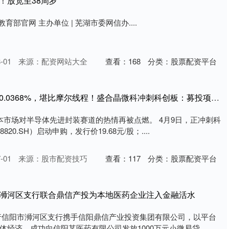
！放宽至38周岁
育部官网 主办单位 | 芜湖市委网信办....
-01
来源：配资网站大全
查看：
168
分类：
股票配资平台
文商期货配资 中签率仅0.0368%，堪比摩尔线程！盛合晶微科冲刺科创板：募投项目产能或遭巨头挤压
资本市场对半导体先进封装赛道的热情再被点燃。 4月9日，正冲刺科
20.SH）启动申购，发行价19.68元/股；....
-01
来源：股市配资技巧
查看：
117
分类：
股票配资平台
行浉河区支行联合鼎信产投为本地医药企业注入金融活水
行信阳市浉河区支行携手信阳鼎信产业投资集团有限公司，以平台
经济，成功向信阳某医药有限公司发放1000万元小微易贷，....