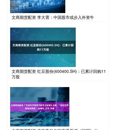
文商期货配资 李大霄：中国股市或步入外资牛
文商期货配资 红豆股份(600400.SH)：已累计回购11
万股