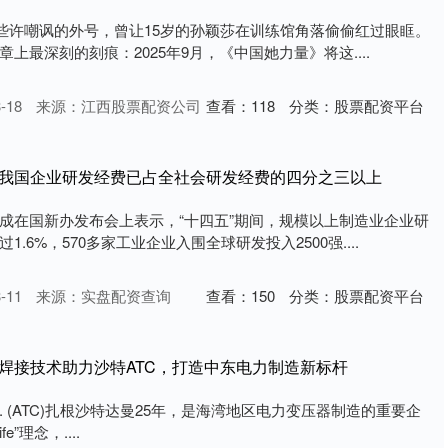
至些许嘲讽的外号，曾让15岁的孙颖莎在训练馆角落偷偷红过眼眶。
上最深刻的刻痕：2025年9月，《中国她力量》将这....
-18
来源：江西股票配资公司
查看：
118
分类：
股票配资平台
：我国企业研发经费已占全社会研发经费的四分之三以上
成在国新办发布会上表示，“十四五”期间，规模以上制造业企业研
.6%，570多家工业企业入围全球研发投入2500强....
-11
来源：实盘配资查询
查看：
150
分类：
股票配资平台
光焊接技术助力沙特ATC，打造中东电力制造新标杆
rmers Co. (ATC)扎根沙特达曼25年，是海湾地区电力变压器制造的重要企
fe”理念，....