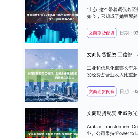
“土莎”这个带着调侃甚
如今，它却成了她荣耀勋章
日期：03
文商期货配资
文商期货配资 工信部
工业和信息化部部长李乐
发经费占营业收入比重超过1
日期：03
文商期货配资
文商期货配资 亚威激
Arabian Transfo
业。公司秉持“Power to Li