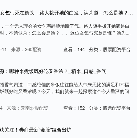
文商期货配资 75年，一女乞丐死在街头，路人拨开她的白发，认为道：怎么是她？_织云_唐季珊_顾肯
落里，一个无人理会的女乞丐静静地断了气。路人随手拨开她满是白
，不禁认为：怎么会是她？，， 这位女乞丐究竟是谁？她为....
-11
来源：360配资
查看：
144
分类：
股票配资平台
源：哪种米煮饭既好吃又香浓？_稻米_口感_香气
顿香气四溢、口感绝佳的米饭往往能给人带来无比的满足和幸福
饭既好吃又香浓呢？今天，我们就来一起探索这个令人垂涎的问
4
来源：云南炒股配资
查看：
152
分类：
股票配资平台
获关注！券商最新“金股”组合出炉