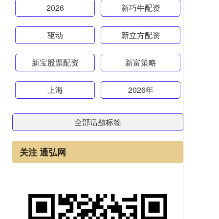
2026
新巧牛配资
驱动
新立方配资
新宝股票配资
新富策略
上海
2026年
全部话题标签
关注 通弘网