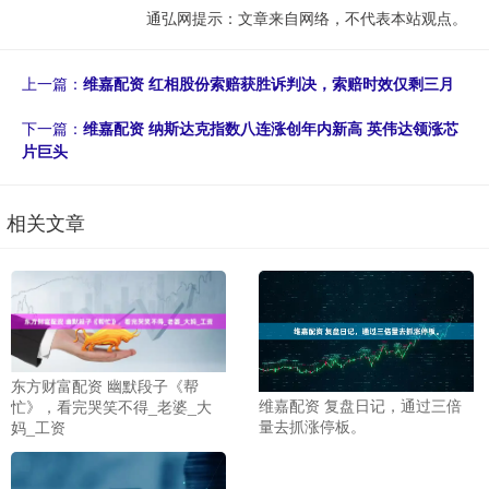
通弘网提示：文章来自网络，不代表本站观点。
上一篇：
维嘉配资 红相股份索赔获胜诉判决，索赔时效仅剩三月
下一篇：
维嘉配资 纳斯达克指数八连涨创年内新高 英伟达领涨芯
片巨头
相关文章
东方财富配资 幽默段子《帮
维嘉配资 复盘日记，通过三倍
忙》，看完哭笑不得_老婆_大
量去抓涨停板。
妈_工资