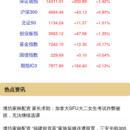
深证成指
14311.01
+200.89
+1.42%
沪深300
4694.44
+43.13
+0.93%
北证50
1134.24
+11.37
+1.01%
创业板指
3563.12
+47.56
+1.35%
基金指数
7242.10
+12.30
+0.17%
国债指数
229.69
+0.10
+0.04%
期指IC0
7877.80
+164.40
+2.13%
热点资讯
潍坊家林配资 家长求助：加拿大SFU大二女生考试作弊被
抓，无法继续选课
潍坊家林配资 “福建前首富”家族翁婿连遭留置，三安光电300