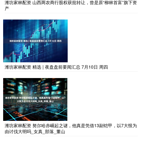
潍坊家林配资 山西两农商行股权获批转让，曾是原“柳林首富”旗下资
产
潍坊家林配资 精选 | 夜盘盘前要闻汇总 7月10日 周四
潍坊家林配资 努尔哈赤崛起之谜，他真是凭借13副铠甲，以7大恨为
由讨伐大明吗_女真_部落_董山