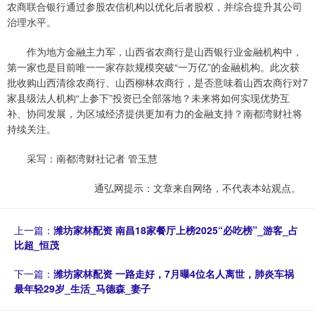
农商联合银行通过参股农信机构以优化后者股权，并综合提升其公司
治理水平。
作为地方金融主力军，山西省农商行是山西银行业金融机构中，
第一家也是目前唯一一家存款规模突破“一万亿”的金融机构。此次获
批收购山西清徐农商行、山西柳林农商行，是否意味着山西农商行对7
家县级法人机构“上参下”投资已全部落地？未来将如何实现优势互
补、协同发展，为区域经济提供更加有力的金融支持？南都湾财社将
持续关注。
采写：南都湾财社记者 管玉慧
通弘网提示：文章来自网络，不代表本站观点。
上一篇：
潍坊家林配资 南昌18家餐厅上榜2025“必吃榜”_游客_占
比超_恒茂
下一篇：
潍坊家林配资 一路走好，7月曝4位名人离世，肺炎车祸
最年轻29岁_生活_马德森_妻子