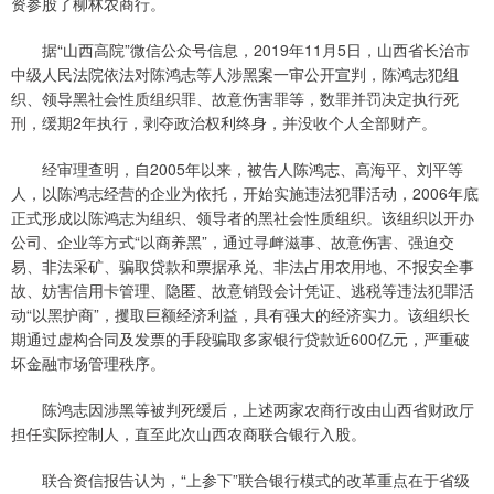
资参股了柳林农商行。
据“山西高院”微信公众号信息，2019年11月5日，山西省长治市
中级人民法院依法对陈鸿志等人涉黑案一审公开宣判，陈鸿志犯组
织、领导黑社会性质组织罪、故意伤害罪等，数罪并罚决定执行死
刑，缓期2年执行，剥夺政治权利终身，并没收个人全部财产。
经审理查明，自2005年以来，被告人陈鸿志、高海平、刘平等
人，以陈鸿志经营的企业为依托，开始实施违法犯罪活动，2006年底
正式形成以陈鸿志为组织、领导者的黑社会性质组织。该组织以开办
公司、企业等方式“以商养黑”，通过寻衅滋事、故意伤害、强迫交
易、非法采矿、骗取贷款和票据承兑、非法占用农用地、不报安全事
故、妨害信用卡管理、隐匿、故意销毁会计凭证、逃税等违法犯罪活
动“以黑护商”，攫取巨额经济利益，具有强大的经济实力。该组织长
期通过虚构合同及发票的手段骗取多家银行贷款近600亿元，严重破
坏金融市场管理秩序。
陈鸿志因涉黑等被判死缓后，上述两家农商行改由山西省财政厅
担任实际控制人，直至此次山西农商联合银行入股。
联合资信报告认为，“上参下”联合银行模式的改革重点在于省级