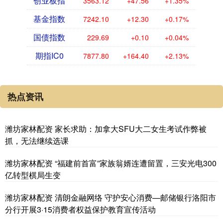
创业板指
3563.12
+47.56
+1.35%
基金指数
7242.10
+12.30
+0.17%
国债指数
229.69
+0.10
+0.04%
期指IC0
7877.80
+164.40
+2.13%
热点资讯
潍坊家林配资 家长求助：加拿大SFU大二女生考试作弊被
抓，无法继续选课
潍坊家林配资 “福建前首富”家族翁婿连遭留置，三安光电300
亿转型棋局生变
潍坊家林配资 清朗金融网络 守护安心消费—邮储银行洛阳市
分行开展3·15消费者权益保护教育宣传活动