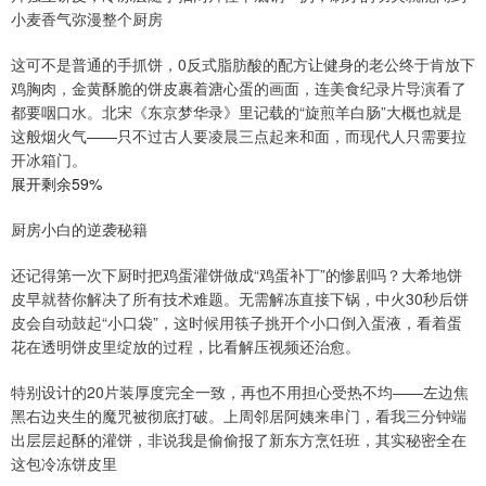
小麦香气弥漫整个厨房
这可不是普通的手抓饼，0反式脂肪酸的配方让健身的老公终于肯放下
鸡胸肉，金黄酥脆的饼皮裹着溏心蛋的画面，连美食纪录片导演看了
都要咽口水。北宋《东京梦华录》里记载的“旋煎羊白肠”大概也就是
这般烟火气——只不过古人要凌晨三点起来和面，而现代人只需要拉
开冰箱门。
展开剩余59%
厨房小白的逆袭秘籍
还记得第一次下厨时把鸡蛋灌饼做成“鸡蛋补丁”的惨剧吗？大希地饼
皮早就替你解决了所有技术难题。无需解冻直接下锅，中火30秒后饼
皮会自动鼓起“小口袋”，这时候用筷子挑开个小口倒入蛋液，看着蛋
花在透明饼皮里绽放的过程，比看解压视频还治愈。
特别设计的20片装厚度完全一致，再也不用担心受热不均——左边焦
黑右边夹生的魔咒被彻底打破。上周邻居阿姨来串门，看我三分钟端
出层层起酥的灌饼，非说我是偷偷报了新东方烹饪班，其实秘密全在
这包冷冻饼皮里