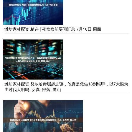
潍坊家林配资 精选 | 夜盘盘前要闻汇总 7月10日 周四
潍坊家林配资 努尔哈赤崛起之谜，他真是凭借13副铠甲，以7大恨为
由讨伐大明吗_女真_部落_董山