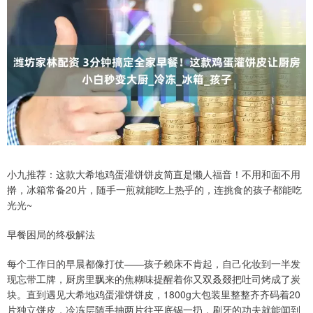
小九推荐：这款大希地鸡蛋灌饼饼皮简直是懒人福音！不用和面不用
擀，冰箱常备20片，随手一煎就能吃上热乎的，连挑食的孩子都能吃
光光~
早餐困局的终极解法
每个工作日的早晨都像打仗——孩子赖床不肯起，自己化妆到一半发
现忘带工牌，厨房里飘来的焦糊味提醒着你又双叒叕把吐司烤成了炭
块。直到遇见大希地鸡蛋灌饼饼皮，1800g大包装里整整齐齐码着20
片独立饼皮，冷冻层随手抽两片往平底锅一扔，刷牙的功夫就能闻到