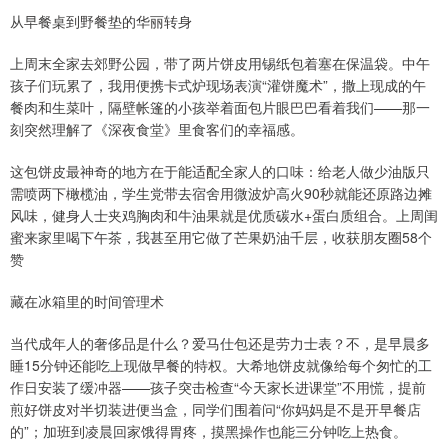
从早餐桌到野餐垫的华丽转身
上周末全家去郊野公园，带了两片饼皮用锡纸包着塞在保温袋。中午
孩子们玩累了，我用便携卡式炉现场表演“灌饼魔术”，撒上现成的午
餐肉和生菜叶，隔壁帐篷的小孩举着面包片眼巴巴看着我们——那一
刻突然理解了《深夜食堂》里食客们的幸福感。
这包饼皮最神奇的地方在于能适配全家人的口味：给老人做少油版只
需喷两下橄榄油，学生党带去宿舍用微波炉高火90秒就能还原路边摊
风味，健身人士夹鸡胸肉和牛油果就是优质碳水+蛋白质组合。上周闺
蜜来家里喝下午茶，我甚至用它做了芒果奶油千层，收获朋友圈58个
赞
藏在冰箱里的时间管理术
当代成年人的奢侈品是什么？爱马仕包还是劳力士表？不，是早晨多
睡15分钟还能吃上现做早餐的特权。大希地饼皮就像给每个匆忙的工
作日安装了缓冲器——孩子突击检查“今天家长进课堂”不用慌，提前
煎好饼皮对半切装进便当盒，同学们围着问“你妈妈是不是开早餐店
的”；加班到凌晨回家饿得胃疼，摸黑操作也能三分钟吃上热食。