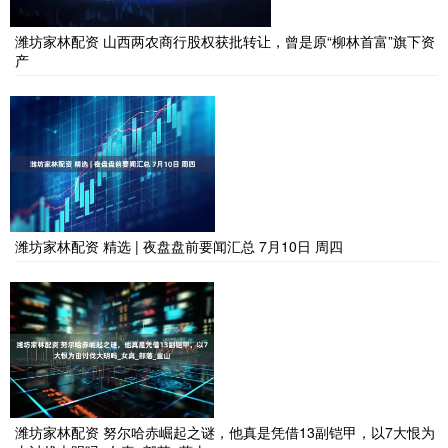
潍坊家林配资 山西两农商行股权获批转让，曾是原“柳林首富”旗下资
产
潍坊家林配资 精选 | 夜盘盘前要闻汇总 7月10日 周四
潍坊家林配资 努尔哈赤崛起之谜，他真是凭借13副铠甲，以7大恨为