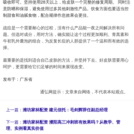
吸收即可。坚持使用28天以上，给皮肤一个完整的修复周期。 同时注
意防晒和保湿，避免使用过多其他刺激性产品。饮食方面也要适当控
制甜食和油腻食物，配合规律作息效果会更佳。
战痘是一个需要耐心的过程，没有什么产品能一夜之间解决所有问
题。但选对成分，用对方法，确实能让这个过程更加顺利。青蒿素和
牛初乳外囊泡的组合，为反复长痘的人群提供了一个温和而有效的选
择。
最重要的是找到适合自己皮肤的方法，并坚持下去。好皮肤需要用心
呵护，更需要给它们足够的时间来展现改变。
发布于：广东省
通弘网提示：文章来自网络，不代表本站观点。
上一篇：
潍坊家林配资 建元信托：毛剑辉辞任副总经理
下一篇：
潍坊家林配资 濮阳高三冲刺班有效果吗？从教学、管
理、实例看真实价值