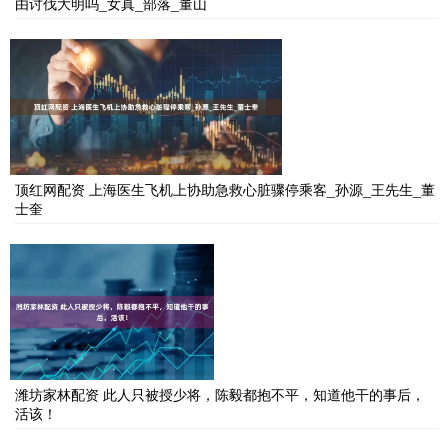
由讨伐大明吗_女真_部落_董山
顶红网配资 上海医生飞机上协助急救心脏骤停乘客_孙源_王先生_董
士奎
潍坊家林配资 此人只被授少将，陈毅都抱不平，知道他干的事后，
活该！