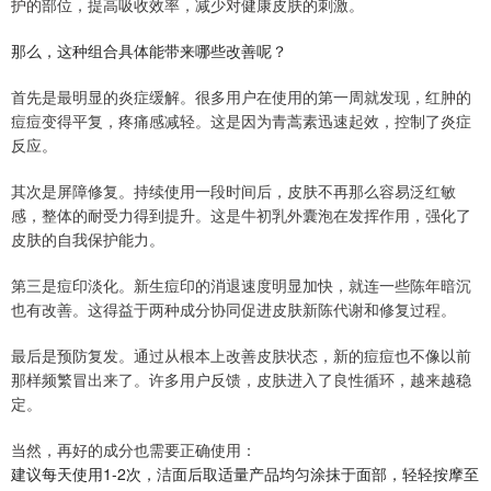
护的部位，提高吸收效率，减少对健康皮肤的刺激。
那么，这种组合具体能带来哪些改善呢？
首先是最明显的炎症缓解。很多用户在使用的第一周就发现，红肿的
痘痘变得平复，疼痛感减轻。这是因为青蒿素迅速起效，控制了炎症
反应。
其次是屏障修复。持续使用一段时间后，皮肤不再那么容易泛红敏
感，整体的耐受力得到提升。这是牛初乳外囊泡在发挥作用，强化了
皮肤的自我保护能力。
第三是痘印淡化。新生痘印的消退速度明显加快，就连一些陈年暗沉
也有改善。这得益于两种成分协同促进皮肤新陈代谢和修复过程。
最后是预防复发。通过从根本上改善皮肤状态，新的痘痘也不像以前
那样频繁冒出来了。许多用户反馈，皮肤进入了良性循环，越来越稳
定。
当然，再好的成分也需要正确使用：
建议每天使用1-2次，洁面后取适量产品均匀涂抹于面部，轻轻按摩至