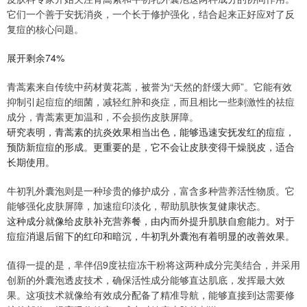
它们一个善于安抚消炎，一个长于修护强化，结合起来正好应对了反
复痘的核心问题。
展开剩余74%
青蒿素来自传统中药材黄花蒿，被誉为“天然的舒缓大师”。它能有效
抑制引起痘痘的细菌，减轻红肿和炎症，而且相比一些刺激性的祛痘
成分，青蒿素更加温和，不会损伤皮肤屏障。
研究表明，青蒿素的抗炎效果相当出色，能够迅速安抚发红的痘痘，
预防新痘痘的形成。更重要的是，它不会让皮肤变得干燥脱皮，适合
长期使用。
牛初乳外囊泡则是一种珍贵的修护成分，富含多种营养活性物质。它
能够强化皮肤屏障，加速痘印淡化，帮助肌肤恢复健康状态。
这种成分就像给皮肤补充营养餐，由内而外提升肌肤自愈能力。对于
痘痘消退后留下的红印和暗沉，牛初乳外囊泡有着明显的改善效果。
值得一提的是，芈伴侣9度祛痘冻干粉将这两种成分完美结合，并采用
创新的外囊泡透皮技术，确保活性成分能够直达肌底，发挥最大效
果。这项技术就像给有效成分配备了精准导航，能够直接到达需要修