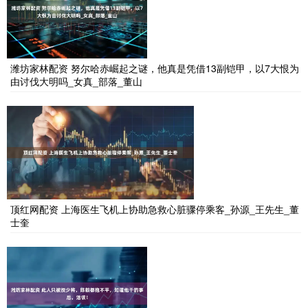
潍坊家林配资 努尔哈赤崛起之谜，他真是凭借13副铠甲，以7大恨为
由讨伐大明吗_女真_部落_董山
顶红网配资 上海医生飞机上协助急救心脏骤停乘客_孙源_王先生_董
士奎