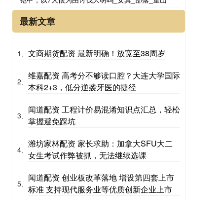
最新文章
文商期货配资 最新明确！放宽至38周岁
1、
维嘉配资 高考分不够读口腔？大连大学国际
2、
本科2+3，低分逆袭牙医的捷径
闻道配资 工程计价易混淆知识点汇总，轻松
3、
掌握避免踩坑
潍坊家林配资 家长求助：加拿大SFU大二
4、
女生考试作弊被抓，无法继续选课
闻道配资 创业板改革落地 增设第四套上市
5、
标准 支持现代服务业等优质创新企业上市