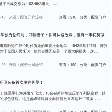
半日成交额为1102.46亿港元。....
-13
来源：配资开户流程
查看：
216
分类：
配资门户
潍坊家林配资 1942年，陈独秀临终前，叮嘱妻子：你可从速改嫁，但有一事切莫做_潘兰_生活_教育
道陈独秀在那个时代所处的重要社会地位。1942年5月27日，陈独
对于全国人民来说，他的去世无疑是一个巨大的损失，这....
-09
来源：配资公司介绍
查看：
190
分类：
配资门户
境环卫装备首次发往阿曼！
67）隆重举行海外发车仪式，16台崭新的垃圾压缩车列队启程，踏
的绿色征程。这是盈峰环境首次向阿曼批量发运环卫装备，....
-06
来源：南京股票配资平台
查看：
167
分类：
配资门户