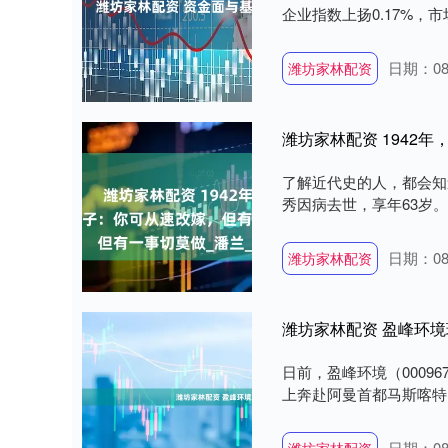
企业指数上扬0.17%，市场
日期：08
潍坊家林配资
了解近代史的人，都会知
秀因病去世，享年63岁。
日期：08
潍坊家林配资
潍坊家林配资 盈峰环
日前，盈峰环境（0009
上奔赴阿曼首都马斯喀特
日期：08