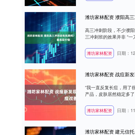
潍坊家林配资 濮阳高
高三冲刺阶段，不少濮阳
三冲刺班的效果并非 “一
日期：12
潍坊家林配资
潍坊家林配资 战痘新
“我一直反复长痘，用了
产品，皮肤居然稳定多了！
日期：11
潍坊家林配资
潍坊家林配资 建元信