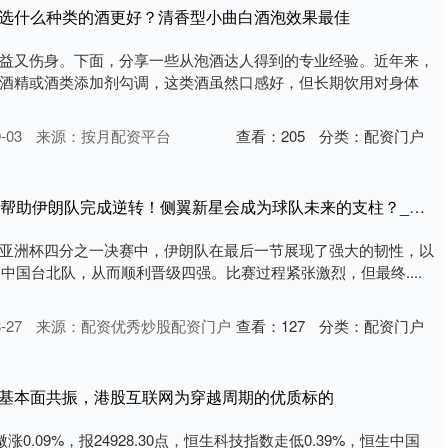
酒选什么种类的酒更好？清香型小曲白酒泡效果最佳
益又伤身。下面，分享一些从泡酒达人得到的专业经验。近年来，
酒精或酒类添加剂勾调，这类酒虽然口感好，但长期饮用对身体
-03
来源：按月配资平台
查看：
205
分类：
配资门户
潍坊家林配资 狂砍30分帮助伊朗队完成逆转！侧翼新星会成为球队未来的支柱？_阿米尼_比赛_亚洲杯
亚洲杯四分之一决赛中，伊朗队在最后一节展现了强大的韧性，以
了中国台北队，从而顺利晋级四强。比赛过程紧张激烈，但最终....
-27
来源：配资优秀炒股配资门户
查看：
127
分类：
配资门户
与基本面共振，港股互联网为穿越周期的优质标的
涨0.09%，报24928.30点，恒生科技指数走低0.39%，恒生中国