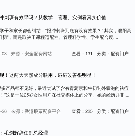
三冲刺班有效果吗？从教学、管理、实例看真实价值
学子和家长都会纠结：“报冲刺班到底有没有效果？” 其实，濮阳高
刀切”，而是取决于课程适配性、管理科学性、学生配合度....
-03
来源：安全配资网站
查看：
131
分类：
配资门户
发现！这两大天然成分联用，痘痘改善很明显！
很多产品都不见好，最近尝试了含有青蒿素和牛初乳外囊泡的祛痘
”这是一位25岁女性用户在社交媒体上的分享。她的经历并非....
-26
来源：香港股票配资平台
查看：
225
分类：
配资门户
托：毛剑辉辞任副总经理