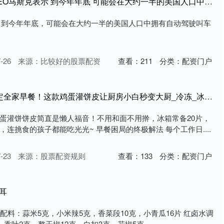
潍坊家林配资 特斯拉CEO马斯克表示 到今年年底 可能会在大约一半的美国人口中拥有自动驾驶叫车服务
，到今年年底，可能会在大约一半的美国人口中拥有自动驾驶叫车
-26
来源：比较好的股票配资
查看：
211
分类：
配资门户
潍坊家林配资 3分钟搞定全家早餐！这款鸡蛋灌饼皮让厨房小白秒变大厨_冷冻_冰箱_孩子
蛋灌饼饼皮简直是懒人福音！不用和面不用擀，冰箱常备20片，
连挑食的孩子都能吃光光~ 早餐困局的终极解法 每个工作日....
-23
来源：股票配资规则
查看：
133
分类：
配资门户
耳
 配料：蒜米5克，小米辣5克，香菜段10克，小青瓜16片 红卤水调
香叶2克，整干椒12克，白扣3克，花椒5克，....