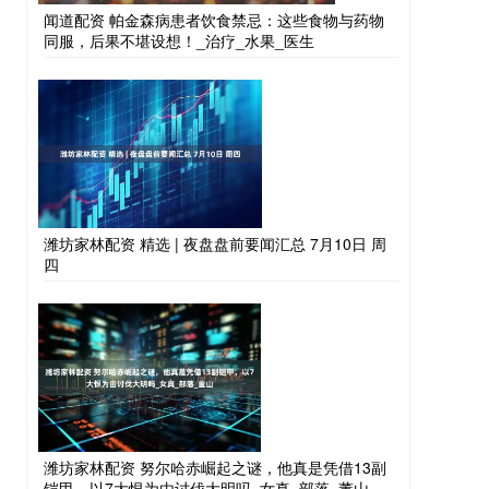
闻道配资 帕金森病患者饮食禁忌：这些食物与药物
同服，后果不堪设想！_治疗_水果_医生
潍坊家林配资 精选 | 夜盘盘前要闻汇总 7月10日 周
四
潍坊家林配资 努尔哈赤崛起之谜，他真是凭借13副
铠甲，以7大恨为由讨伐大明吗_女真_部落_董山