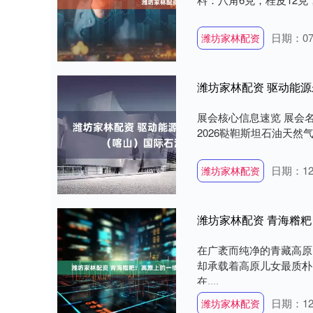
日期：07
潍坊家林配资
潍坊家林配资 驱动能源
展会核心信息速览 展会
2026鞑靼斯坦石油天然气化工
日期：12
潍坊家林配资
潍坊家林配资 青海糌
在广袤而纯净的青藏高原
却承载着高原儿女最质朴
在....
日期：12
潍坊家林配资