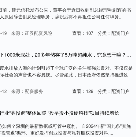
，日前，建元信托发布公告，董事会于近日收到副总经理毛剑辉的书
人原因辞去副总经理职务，辞职后将不再担任公司任何职务。
-19
来源：证券配资风险
查看：
107
分类：
配资门户
潍坊家林配资 日本在地下1000米深处，20多年储存了5万吨超纯水，究竟想干嘛？_研究_探测_计划
废水排放入海的计划引起了全球广泛的关注和强烈反对。不仅仅是
际社会的声音也不容忽视。尽管如此，日本政府依然坚持推进这
-12
来源：配资服务
查看：
128
分类：
配资门户
行业“募投退”整体回暖 “投早投小投硬科技”项目持续增长
如何？深圳的最新数据或可管中窥豹。 自2024年新“国九条”实施
投管退”循环、更好发挥创业投资与私募股权投资对科....