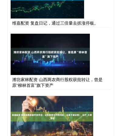
维嘉配资 复盘日记，通过三倍量去抓涨停板。
潍坊家林配资 山西两农商行股权获批转让，曾是
原“柳林首富”旗下资产