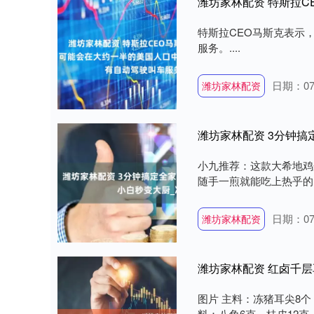
特斯拉CEO马斯克表示
服务。....
日期：07
潍坊家林配资
小九推荐：这款大希地鸡
随手一煎就能吃上热乎的，
日期：07
潍坊家林配资
潍坊家林配资 红卤千层
图片 主料：冻猪耳尖8个
料：八角6克，桂皮12克，