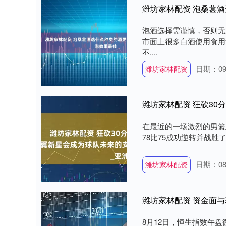
潍坊家林配资 泡桑葚
泡酒选择需谨慎，否则无
市面上很多白酒使用食用
不....
日期：09
潍坊家林配资
在最近的一场激烈的男篮
78比75成功逆转并战胜
日期：08
潍坊家林配资
潍坊家林配资 资金面
8月12日，恒生指数午盘微