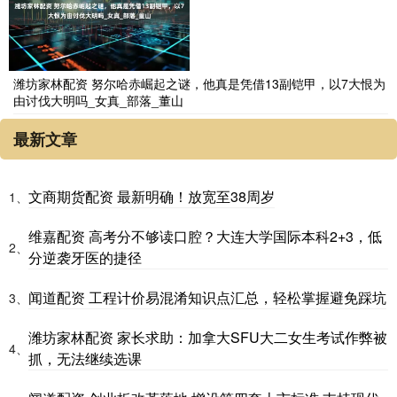
潍坊家林配资 努尔哈赤崛起之谜，他真是凭借13副铠甲，以7大恨为
由讨伐大明吗_女真_部落_董山
最新文章
文商期货配资 最新明确！放宽至38周岁
1、
维嘉配资 高考分不够读口腔？大连大学国际本科2+3，低
2、
分逆袭牙医的捷径
闻道配资 工程计价易混淆知识点汇总，轻松掌握避免踩坑
3、
潍坊家林配资 家长求助：加拿大SFU大二女生考试作弊被
4、
抓，无法继续选课