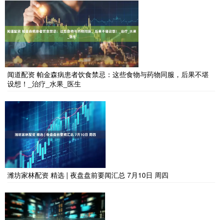
闻道配资 帕金森病患者饮食禁忌：这些食物与药物同服，后果不堪
设想！_治疗_水果_医生
潍坊家林配资 精选 | 夜盘盘前要闻汇总 7月10日 周四