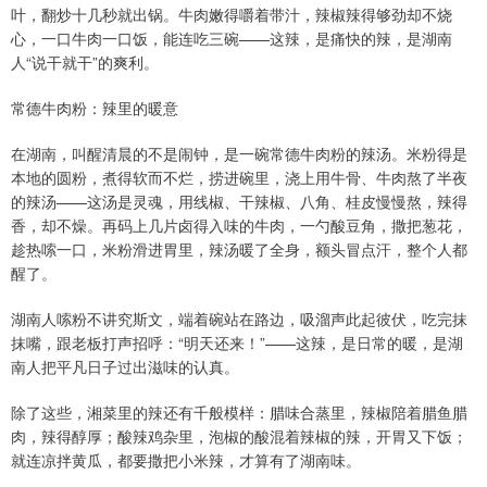
叶，翻炒十几秒就出锅。牛肉嫩得嚼着带汁，辣椒辣得够劲却不烧
心，一口牛肉一口饭，能连吃三碗——这辣，是痛快的辣，是湖南
人“说干就干”的爽利。
常德牛肉粉：辣里的暖意
在湖南，叫醒清晨的不是闹钟，是一碗常德牛肉粉的辣汤。米粉得是
本地的圆粉，煮得软而不烂，捞进碗里，浇上用牛骨、牛肉熬了半夜
的辣汤——这汤是灵魂，用线椒、干辣椒、八角、桂皮慢慢熬，辣得
香，却不燥。再码上几片卤得入味的牛肉，一勺酸豆角，撒把葱花，
趁热嗦一口，米粉滑进胃里，辣汤暖了全身，额头冒点汗，整个人都
醒了。
湖南人嗦粉不讲究斯文，端着碗站在路边，吸溜声此起彼伏，吃完抹
抹嘴，跟老板打声招呼：“明天还来！”——这辣，是日常的暖，是湖
南人把平凡日子过出滋味的认真。
除了这些，湘菜里的辣还有千般模样：腊味合蒸里，辣椒陪着腊鱼腊
肉，辣得醇厚；酸辣鸡杂里，泡椒的酸混着辣椒的辣，开胃又下饭；
就连凉拌黄瓜，都要撒把小米辣，才算有了湖南味。