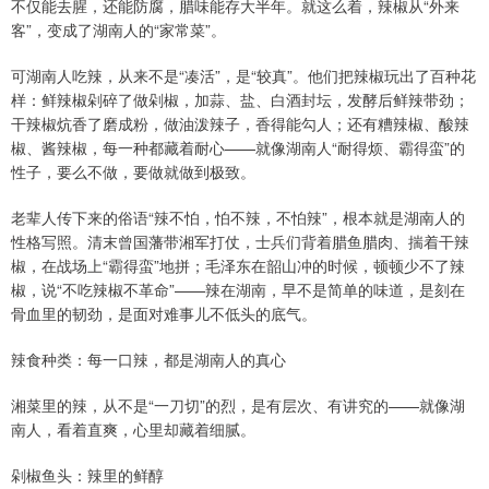
不仅能去腥，还能防腐，腊味能存大半年。就这么着，辣椒从“外来
客”，变成了湖南人的“家常菜”。
可湖南人吃辣，从来不是“凑活”，是“较真”。他们把辣椒玩出了百种花
样：鲜辣椒剁碎了做剁椒，加蒜、盐、白酒封坛，发酵后鲜辣带劲；
干辣椒炕香了磨成粉，做油泼辣子，香得能勾人；还有糟辣椒、酸辣
椒、酱辣椒，每一种都藏着耐心——就像湖南人“耐得烦、霸得蛮”的
性子，要么不做，要做就做到极致。
老辈人传下来的俗语“辣不怕，怕不辣，不怕辣”，根本就是湖南人的
性格写照。清末曾国藩带湘军打仗，士兵们背着腊鱼腊肉、揣着干辣
椒，在战场上“霸得蛮”地拼；毛泽东在韶山冲的时候，顿顿少不了辣
椒，说“不吃辣椒不革命”——辣在湖南，早不是简单的味道，是刻在
骨血里的韧劲，是面对难事儿不低头的底气。
辣食种类：每一口辣，都是湖南人的真心
湘菜里的辣，从不是“一刀切”的烈，是有层次、有讲究的——就像湖
南人，看着直爽，心里却藏着细腻。
剁椒鱼头：辣里的鲜醇