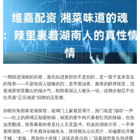
一脚踏进湖南的街巷，最先钻进鼻腔的不是别的，是一股子直来直去
的辣香——不是呛得人咳嗽的烈，是带着油香、酱香的醇厚辣意，混
着湘菜馆里飘出的烟火气，刚闻着就让人喉头一动，连脚步都忍不住
往亮着“正宗湘菜”招牌的店里挪。
你瞧街角那家老湘菜馆，玻璃门上蒙着层薄汗，推门就是“滋啦”一声
——灶上的师傅正颠着铁锅，锅里的黄牛肉片裹着红亮的辣椒，在热
油里翻涌，辣香裹着肉香直往人天灵盖冲。邻桌的湖南大哥，一手举
着啤酒瓶，一手夹着块剁椒鱼头，辣得额头沁出亮汗，却偏要扯开嗓
子喊：“老板，再加份小米辣！这味还差点劲！”说着就把鱼头泡进碟