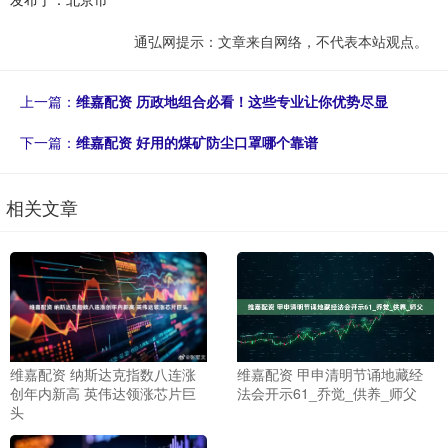
通弘网提示：文章来自网络，不代表本站观点。
上一篇：
维嘉配资 历政地组合必看！这些专业让你优势尽显
下一篇：
维嘉配资 好用的煤矿防尘口罩哪个靠谱
相关文章
维嘉配资 纳斯达克指数八连涨
维嘉配资 甲申清明节诵地藏经
创年内新高 英伟达领涨芯片巨
法会开示61_乔觉_供养_师父
头