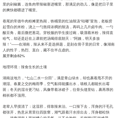
里的剁椒酱，连鱼肉带辣椒塞进嘴里，那满足的劲儿，像是把日子里
的爽快都嚼进了嘴里。
巷尾的常德牛肉粉摊更热闹，铁桶里的红油辣汤“咕嘟”冒泡，老板捞
起雪白的米粉，浇上一勺熬得浓稠的辣汤，再码上几片卤牛肉、一勺
酸豆角，最后撒把葱花。穿校服的学生接过碗，吸溜着米粉，辣得直
哈气，却还是赶在上课前把汤喝得底朝天：“阿姨，明天多放
辣！”——在湖南，辣从来不是选择题，是刻在骨子里的日常，像湖南
人的性子，热烈、直白，藏不住半点虚的。
展开剩余82%
地理环境：辣食生长的土壤
湖南这地方，“七山二水一分田”，满是青山绿水，却也裹着甩不开的
潮湿。春夏之交的梅雨季，空气黏得能攥出水，墙根儿都能长出霉
斑；冬天的湿冷更刁钻，风像带着冰碴子，往骨头缝里钻，裹再厚的
棉袄都不顶用。
老辈人早摸清了：这湿邪，得靠辣来治。一口辣下去，浑身的汗毛孔
都张开，热意从胃里往四肢窜，潮气跟着汗水排出去，浑身都松快
——就像湖南人面对糟心的天气，从不会抱怨，反倒把“湿”的难题，