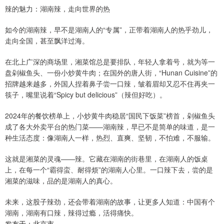
辣的魅力：湖南辣，走向世界的热
如今的湖南辣，早不是湖南人的“专属”，正带着湖南人的热乎劲儿，
走向全国，甚至飘洋过海。
在北上广深的商场里，湘菜馆总是要排队，年轻人拿着号，就为等一
盘剁椒鱼头、一份小炒黄牛肉；在国外的唐人街，“Hunan Cuisine”的
招牌越来越多，外国人捏着鼻子尝一口辣，皱着眉却又忍不住再夹一
筷子，嘴里说着“Spicy but delicious”（辣但好吃）。
2024年的餐饮榜单上，小炒黄牛肉稳居“国民下饭菜”榜首，剁椒鱼头
成了各大外卖平台的热门菜——湖南辣，早已不是简单的味道，是一
种生活态度：像湖南人一样，热烈、直爽、坚韧，不怕难，不服输。
这就是湘菜的灵魂——辣。它藏在湖南的街巷里，在湖南人的饭桌
上，在每一个“霸得蛮、耐得烦”的湖南人心里。一口辣下去，尝的是
湘菜的滋味，品的是湖南人的真心。
未来，这股子辣劲，还会带着湖南的故事，让更多人知道：中国有个
湖南，湖南有口辣，辣得过瘾，活得痛快。
发布于：北京市