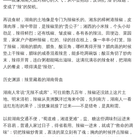
变成了“辣”的契机。
再说食材，湖南的土地像是专门为辣椒长的。湘东的樟树港辣椒，皮
薄肉厚，辣中带甜，是辣椒里的“贵公子”；湘西的小米辣，个头小却
劲足，辣得鲜烈；还有线椒、皱皮椒，各有各的辣法。田埂边、菜园
里，家家户户都种辣椒，红的、绿的挂在枝上，像一串串小灯笼。除
了辣椒，湖南的腊肉、腊鱼、酸豆角，哪样离得开辣？腊肉蒸的时候
垫上干辣椒，腊味的咸香混着辣意，能多吃两碗饭；酸豆角切了炒肉
末，辣得开胃，连白粥都能喝出滋味。这满坑满谷的辣食材，把湖南
人的餐桌，喂得满是“辣劲”。
历史渊源：辣里藏着的湖南骨血
湖南人常说“无辣不成席”，可往前数几百年，辣椒还没踏上这片土
地。明末清初，辣椒从美洲飘洋过海来中国，先到南方，湖南人一看
这红彤彤的果子，没犹豫就接了过来——不是猎奇，是真刚需。
以前湖南交通不便，“蜀道难，湘道更难”，盐、糖这些调味剂运进来
不容易，普通人家过日子，得省着用。辣椒一进来，就成了“救命的调
味”：切把辣椒炒青菜，寡淡的菜立刻有了魂；腌肉的时候拌点辣椒，