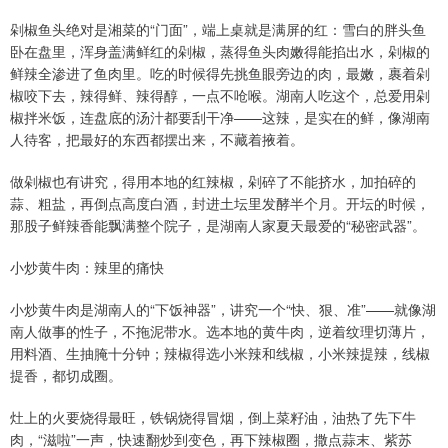
剁椒鱼头绝对是湘菜的“门面”，端上桌就是满屏的红：雪白的胖头鱼
卧在盘里，浑身盖满鲜红的剁椒，蒸得鱼头肉嫩得能掐出水，剁椒的
鲜辣全渗进了鱼肉里。吃的时候得先挑鱼眼旁边的肉，最嫩，裹着剁
椒咬下去，辣得鲜、辣得醇，一点不呛喉。湖南人吃这个，总爱用剁
椒拌米饭，连盘底的汤汁都要刮干净——这辣，是实在的鲜，像湖南
人待客，把最好的东西都摆出来，不藏着掖着。
做剁椒也有讲究，得用本地的红辣椒，剁碎了不能挤水，加拍碎的
蒜、粗盐，再倒点高度白酒，封进土坛里发酵半个月。开坛的时候，
那股子鲜辣香能飘满整个院子，是湖南人家夏天最爱的“秘密武器”。
小炒黄牛肉：辣里的痛快
小炒黄牛肉是湖南人的“下饭神器”，讲究一个“快、狠、准”——就像湖
南人做事的性子，不拖泥带水。选本地的黄牛肉，逆着纹理切薄片，
用料酒、生抽腌十分钟；辣椒得选小米辣和线椒，小米辣提辣，线椒
提香，都切成圈。
灶上的火要烧得最旺，铁锅烧得冒烟，倒上菜籽油，油热了先下牛
肉，“滋啦”一声，快速翻炒到变色，再下辣椒圈，撒点蒜末、紫苏