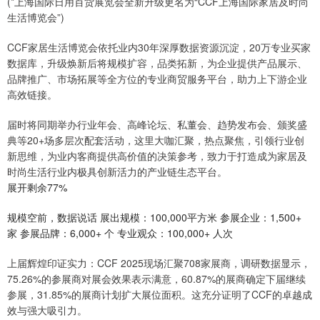
(*上海国际日用百货展览会全新升级更名为“CCF上海国际家居及时尚
生活博览会”)
CCF家居生活博览会依托业内30年深厚数据资源沉淀，20万专业买家
数据库，升级焕新后将规模扩容，品类拓新，为企业提供产品展示、
品牌推广、市场拓展等全方位的专业商贸服务平台，助力上下游企业
高效链接。
届时将同期举办行业年会、高峰论坛、私董会、趋势发布会、颁奖盛
典等20+场多层次配套活动，这里大咖汇聚，热点聚焦，引领行业创
新思维，为业内客商提供高价值的决策参考，致力于打造成为家居及
时尚生活行业内极具创新活力的产业链生态平台。
展开剩余77%
规模空前，数据说话 展出规模：100,000平方米 参展企业：1,500+
家 参展品牌：6,000+ 个 专业观众：100,000+ 人次
上届辉煌印证实力：CCF 2025现场汇聚708家展商，调研数据显示，
75.26%的参展商对展会效果表示满意，60.87%的展商确定下届继续
参展，31.85%的展商计划扩大展位面积。这充分证明了CCF的卓越成
效与强大吸引力。