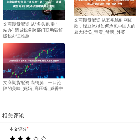
文商期货配资 从五毛钱到网红
文商期货配资 从“多头跑”到“一
款，绿豆冰棍如何承包中国人的
站办” 清城税务跨部门联动破解
夏天记忆_带着_母亲_外婆
缴税办证难题
文商期货配资 卤鸭腿：一口沦
陷的美味_妈妈_高压锅_咸香中
相关评论
本文评分
*