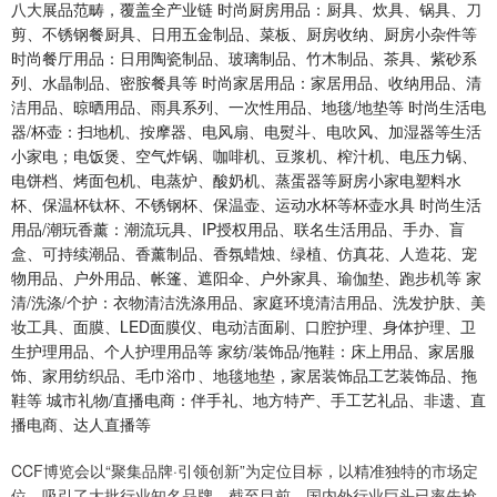
八大展品范畴，覆盖全产业链 时尚厨房用品：厨具、炊具、锅具、刀
剪、不锈钢餐厨具、日用五金制品、菜板、厨房收纳、厨房小杂件等
时尚餐厅用品：日用陶瓷制品、玻璃制品、竹木制品、茶具、紫砂系
列、水晶制品、密胺餐具等 时尚家居用品：家居用品、收纳用品、清
洁用品、晾晒用品、雨具系列、一次性用品、地毯/地垫等 时尚生活电
器/杯壶：扫地机、按摩器、电风扇、电熨斗、电吹风、加湿器等生活
小家电；电饭煲、空气炸锅、咖啡机、豆浆机、榨汁机、电压力锅、
电饼档、烤面包机、电蒸炉、酸奶机、蒸蛋器等厨房小家电塑料水
杯、保温杯钛杯、不锈钢杯、保温壶、运动水杯等杯壶水具 时尚生活
用品/潮玩香薰：潮流玩具、IP授权用品、联名生活用品、手办、盲
盒、可持续潮品、香薰制品、香氛蜡烛、绿植、仿真花、人造花、宠
物用品、户外用品、帐篷、遮阳伞、户外家具、瑜伽垫、跑步机等 家
清/洗涤/个护：衣物清洁洗涤用品、家庭环境清洁用品、洗发护肤、美
妆工具、面膜、LED面膜仪、电动洁面刷、口腔护理、身体护理、卫
生护理用品、个人护理用品等 家纺/装饰品/拖鞋：床上用品、家居服
饰、家用纺织品、毛巾浴巾、地毯地垫，家居装饰品工艺装饰品、拖
鞋等 城市礼物/直播电商：伴手礼、地方特产、手工艺礼品、非遗、直
播电商、达人直播等
CCF博览会以“聚集品牌·引领创新”为定位目标，以精准独特的市场定
位，吸引了大批行业知名品牌。截至目前，国内外行业巨头已率先抢