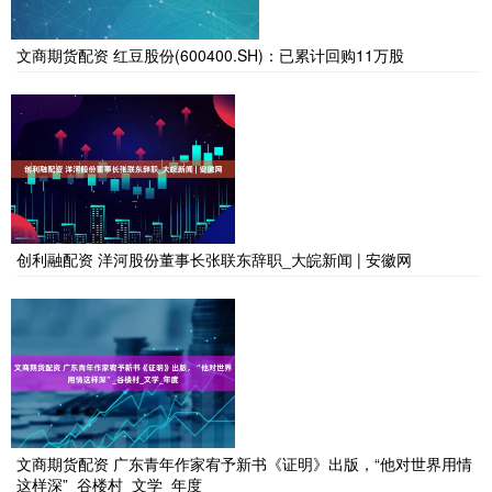
文商期货配资 红豆股份(600400.SH)：已累计回购11万股
创利融配资 洋河股份董事长张联东辞职_大皖新闻 | 安徽网
文商期货配资 广东青年作家宥予新书《证明》出版，“他对世界用情
这样深”_谷楼村_文学_年度