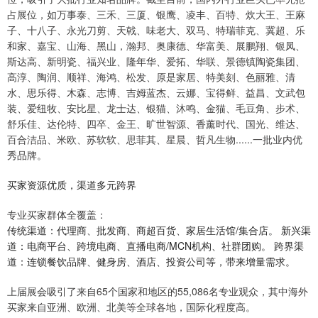
占展位，如万事泰、三禾、三厦、银鹰、凌丰、百特、炊大王、王麻
子、十八子、永光刀剪、天戟、味老大、双马、特瑞菲克、冀超、乐
和家、嘉宝、山海、黑山，瀚邦、奥康德、华富美、展鹏翔、银凤、
斯达高、新明瓷、福兴业、隆年华、爱拓、华联、景德镇陶瓷集团、
高淳、陶润、顺祥、海鸿、松发、原是家居、特美刻、色丽雅、清
水、思乐得、木森、志博、吉姆蓝杰、云娜、宝得鲜、益昌、文武包
装、爱纽牧、安比星、龙士达、银猫、沐鸣、金猫、毛豆角、步术、
舒乐佳、达伦特、四卒、金王、旷世智源、香薰时代、国光、维达、
百合洁品、米欧、苏软软、思菲其、星晨、哲凡生物......一批业内优
秀品牌。
买家资源优质，渠道多元跨界
专业买家群体全覆盖：
传统渠道：代理商、批发商、商超百货、家居生活馆/集合店。 新兴渠
道：电商平台、跨境电商、直播电商/MCN机构、社群团购。 跨界渠
道：连锁餐饮品牌、健身房、酒店、投资公司等，带来增量需求。
上届展会吸引了来自65个国家和地区的55,086名专业观众，其中海外
买家来自亚洲、欧洲、北美等全球各地，国际化程度高。